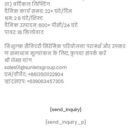
ता) वर्टिकल लिफ्टिंग
दैनिक कार्य समय: 22+ घंटे/दिन
श्रम: 2 8 घंटे/शिफ्ट
दैनिक उत्पादन: 600+ पीसी/24 घंटे
पावर: 18 किलोवाट
निःशुल्क सैनिटरी सिरेमिक परियोजना परामर्श और उपकर
ण समाधान मूल्यांकन के लिए, कृपया संपर्क करें
श्री जेम्स यांग
sales01@sunletsgroup.com
एम/वीचैट: +8613501122904
व्हाट्सएप: +639063457305
{send_inquiry}
{send_inquiry_p}