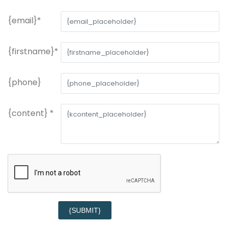
{email}*
{firstname}*
{phone}
{content} *
{SUBMIT}